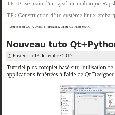
TP : Prise main d'un système embarqué Raps
TP : Construction d’un système linux embar
Remplis sous:
C/C++
,
Divers
,
Electronique
,
Linux
,
OS
,
Raspberry Pi
Posted on 13 décembre 2015
Tutoriel plus complet basé sur l'utilisation d
applications fenêtrées à l'aide de Qt Designe