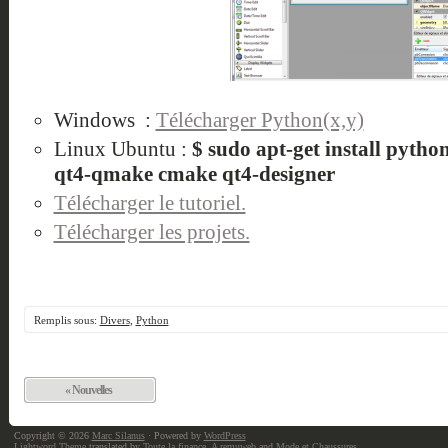
Windows :
Télécharger Python(x,y)
Linux Ubuntu :
$ sudo apt-get install pytho
qt4-qmake cmake qt4-designer
Télécharger le tutoriel.
Télécharger les projets.
Remplis sous:
Divers
,
Python
« Nouvelles
Copyright © 2026
Marc Silanus
· Powered by
WordPress
Lightword Theme
translated by
Toute la finance
,
A remuweb
and
Mode et Chaussures