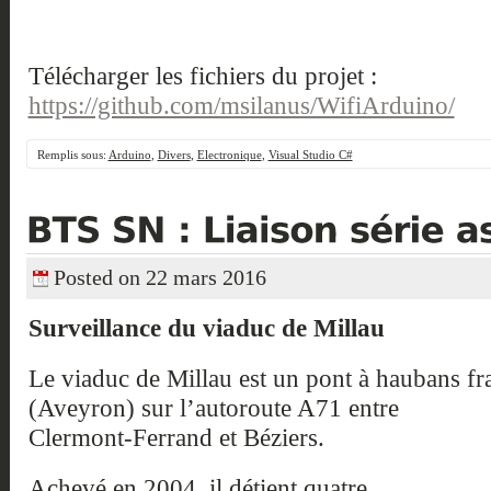
Télécharger les fichiers du projet :
https://github.com/msilanus/WifiArduino/
Remplis sous:
Arduino
,
Divers
,
Electronique
,
Visual Studio C#
Posted on 22 mars 2016
Surveillance du viaduc de Millau
Le viaduc de Millau est un pont à haubans fra
(Aveyron) sur l’autoroute A71 entre
Clermont-Ferrand et Béziers.
Achevé en 2004, il détient quatre