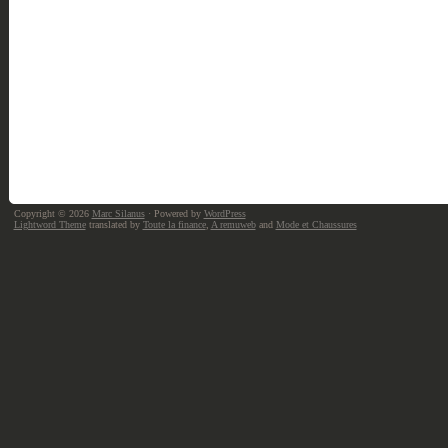
Copyright © 2026
Marc Silanus
· Powered by
WordPress
Lightword Theme
translated by
Toute la finance
,
A remuweb
and
Mode et Chaussures