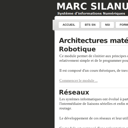
ACCUEIL
BTS SN
NSI
FORM
Ce module permet de s'initier aux principes 
relativement simple et de le programmer pour
Il est composé d'un cours théoriques, de trav
Commencer le module ...
Les systèmes informatiques ont évolué à parti
l'intermédiaire de liaisons sérielles et enfi
routage.
Le développement de ces réseaux et leur util