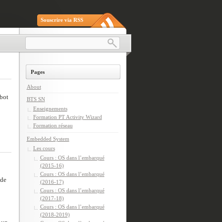
Souscrire via RSS
Pages
About
obot
BTS SN
Enseignements
Formation PT Activity Wizard
Formation réseau
Embedded System
Les cours
Cours : OS dans l’embarqué
(2015-16)
Cours : OS dans l’embarqué
 de
(2016-17)
Cours : OS dans l’embarqué
(2017-18)
Cours : OS dans l’embarqué
(2018-2019)