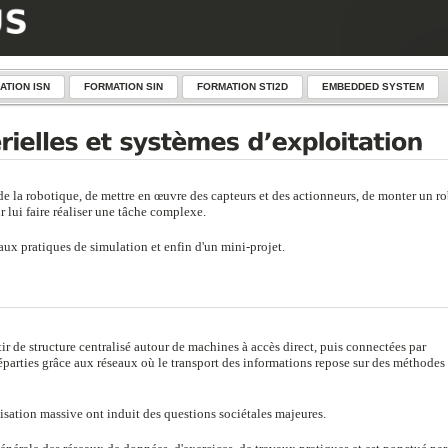
ATION ISN
FORMATION SIN
FORMATION STI2D
EMBEDDED SYSTEM
de la robotique, de mettre en œuvre des capteurs et des actionneurs, de monter un r
 lui faire réaliser une tâche complexe.
aux pratiques de simulation et enfin d'un mini-projet.
r de structure centralisé autour de machines à accès direct, puis connectées par
n réparties grâce aux réseaux où le transport des informations repose sur des méthodes
isation massive ont induit des questions sociétales majeures.