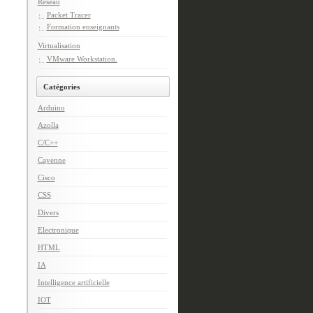
Réseau
Packet Tracer
Formation enseignants
Virtualisation
VMware Workstation.
Catégories
Arduino
Azolla
C/C++
Cayenne
Cisco
CSS
Divers
Electronique
HTML
IA
Intelligence artificielle
IOT