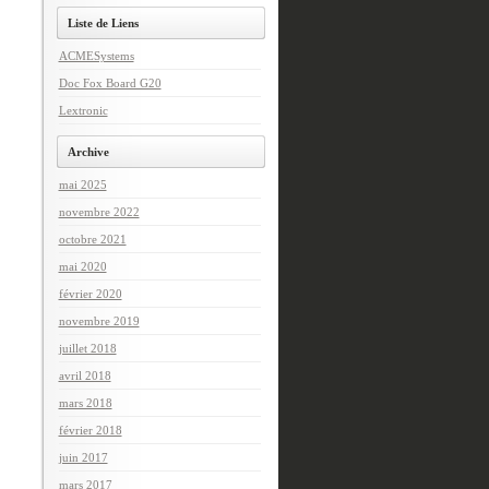
Liste de Liens
ACMESystems
Doc Fox Board G20
Lextronic
Archive
mai 2025
novembre 2022
octobre 2021
mai 2020
février 2020
novembre 2019
juillet 2018
avril 2018
mars 2018
février 2018
juin 2017
mars 2017