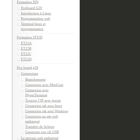
Formation SIN
Foxboard G20
Introduction à Linux
Programmation web
Terminal linux et
programmation
Formation STI2D
ET22A
ET22B
ET22C
ET22D
Fox board g20
Connexions
Branchements
Connexion avec MiniCom
Connexion avec
HyperTerminal
Trouver l’IP avec ipscan
Connexion ssh sous linux
Connexion ssh sous Windows
Connexion au site web
embarqué
Transfert de fichiers
Connecter une clé USB
Le serveur web embarqué