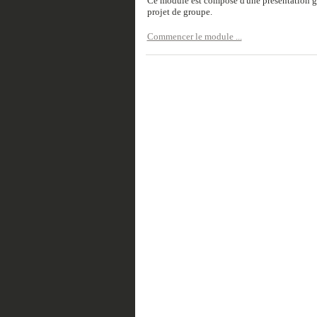
Ce module est composé d'une présentation gén
projet de groupe.
Commencer le module ...