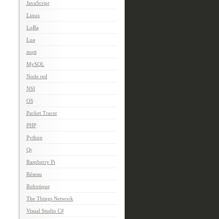
JavaScript
Linux
LoRa
Lua
mqtt
MySQL
Node red
NSI
OS
Packet Tracer
PHP
Python
Qt
Raspberry Pi
Réseau
Robotique
The Things Network
Visual Studio C#