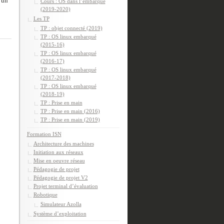
 un
Cours : OS dans l’embarqué
(2019-2020)
Les TP
TP : objet connecté (2019)
TP : OS linux embarqué
(2015-16)
TP : OS linux embarqué
(2016-17)
TP : OS linux embarqué
(2017-2018)
TP : OS linux embarqué
(2018-19)
TP : Prise en main
TP : Prise en main (2016)
TP : Prise en main (2019)
Formation ISN
Architecture des machines
Initiation aux réseaux
Mise en oeuvre réseau
Pédagogie de projet
Pédagogie de projet V2
Projet terminal d’évaluation
Robotique
Simulateur Azolla
Système d’exploitation