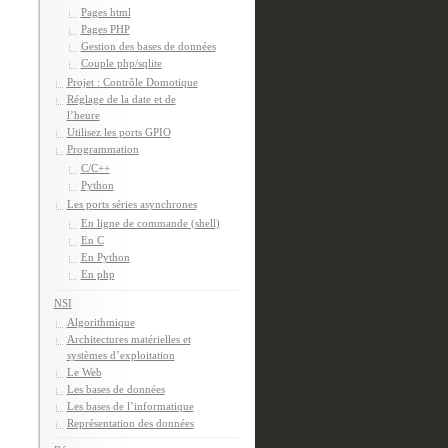
Pages html
Pages PHP
Gestion des bases de données
Couple php/sqlite
Projet : Contrôle Domotique
Réglage de la date et de
l’heure
Utilisez les ports GPIO
Programmation
C/C++
Python
Les ports séries asynchrones
En ligne de commande (shell)
En C
En Python
En php
NSI
Algorithmique
Architectures matérielles et
systèmes d’exploitation
Le Web
Les bases de données
Les bases de l’informatique
Représentation des données