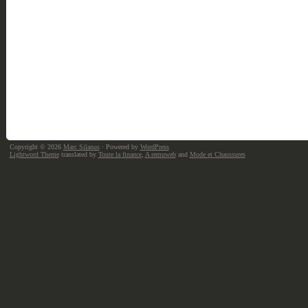
Copyright © 2026
Marc Silanus
· Powered by
WordPress
Lightword Theme
translated by
Toute la finance
,
A remuweb
and
Mode et Chaussures