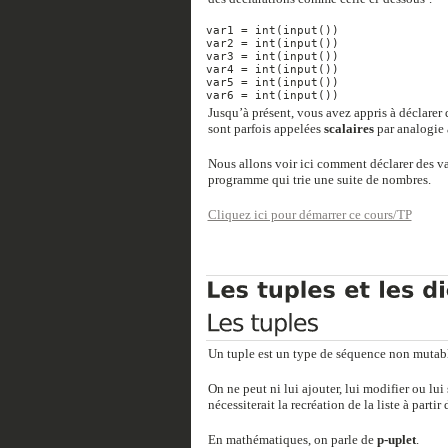
var1 
=
int
(
input
())
var2 
=
int
(
input
())
var3 
=
int
(
input
())
var4 
=
int
(
input
())
var5 
=
int
(
input
())
var6 
=
int
(
input
())
Jusqu’à présent, vous avez appris à déclarer
sont parfois appelées
scalaires
par analogie 
Nous allons voir ici comment déclarer des va
programme qui trie une suite de nombres.
Cliquez ici pour démarrer ce cours/TP
Un tuple est un type de séquence non mutable
On ne peut ni lui ajouter, lui modifier ou lui
nécessiterait la recréation de la liste à partir 
En mathématiques, on parle de
p-uplet
.