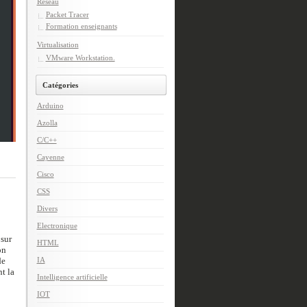
Réseau
Packet Tracer
Formation enseignants
Virtualisation
VMware Workstation.
Catégories
Arduino
Azolla
C/C++
Cayenne
Cisco
CSS
Divers
Electronique
 sur
HTML
on
de
IA
t la
Intelligence artificielle
IOT