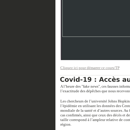
Cliquez ici pour démarrer ce cours/TP
A l’heure des "fake news", ces fausses infor
l’exactitude des dépêches que nous recevons d
Les chercheurs de l’université Johns Hopkins 
l’épidémie en utilisant les données des Cent
mondiale de la santé et d’autres sources. Au f
cas confirmés, ainsi que ceux des décès et d
taille correspond à l’ampleur relative de cont
région.