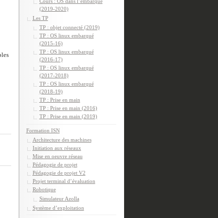
Cours : OS dans l’embarqué
(2019-2020)
Les TP
TP : objet connecté (2019)
TP : OS linux embarqué
(2015-16)
TP : OS linux embarqué
bles
(2016-17)
TP : OS linux embarqué
(2017-2018)
TP : OS linux embarqué
(2018-19)
TP : Prise en main
TP : Prise en main (2016)
TP : Prise en main (2019)
Formation ISN
Architecture des machines
Initiation aux réseaux
Mise en oeuvre réseau
Pédagogie de projet
Pédagogie de projet V2
Projet terminal d’évaluation
Robotique
Simulateur Azolla
Système d’exploitation