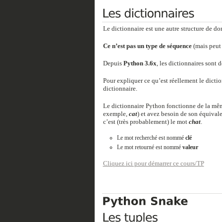
Le dictionnaire est une autre structure de d
Ce n’est pas un type de séquence
(mais peut 
Depuis
Python 3.6x
, les dictionnaires sont
Pour expliquer ce qu’est réellement le dictio
dictionnaire.
Le dictionnaire Python fonctionne de la mêm
exemple,
cat
) et avez besoin de son équivale
c’est (très probablement) le mot
chat
.
Le mot recherché est nommé
clé
Le mot retourné est nommé
valeur
Cliquez ici pour démarrer ce cours/TP