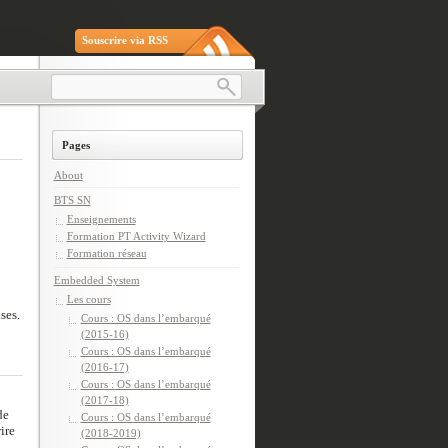
Souscrire via RSS
Pages
About
BTS SN
Enseignements
Formation PT Activity Wizard
Formation réseau
Embedded System
Les cours
ses.
Cours : OS dans l’embarqué
(2015-16)
Cours : OS dans l’embarqué
(2016-17)
Cours : OS dans l’embarqué
(2017-18)
de
Cours : OS dans l’embarqué
ire
(2018-2019)