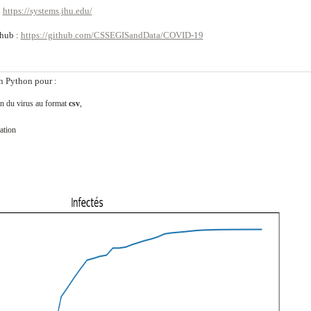
:
https://systems.jhu.edu/
thub :
https://github.com/CSSEGISandData/COVID-19
n Python pour :
on du virus au format
csv
,
ation