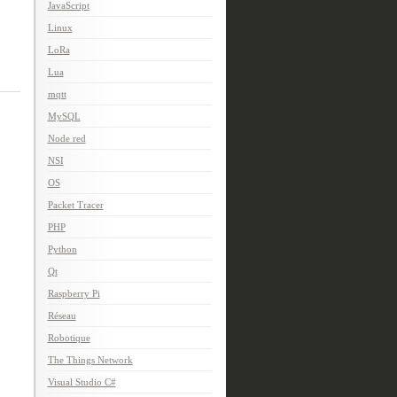
JavaScript
Linux
LoRa
Lua
mqtt
MySQL
Node red
NSI
OS
Packet Tracer
PHP
Python
Qt
Raspberry Pi
Réseau
Robotique
The Things Network
Visual Studio C#