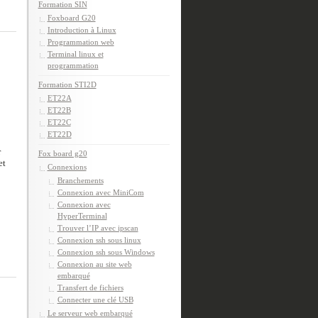
Formation SIN
Foxboard G20
Introduction à Linux
Programmation web
Terminal linux et
programmation
Formation STI2D
ET22A
ET22B
ET22C
ET22D
r
Fox board g20
et
Connexions
Branchements
Connexion avec MiniCom
Connexion avec
HyperTerminal
Trouver l’IP avec ipscan
Connexion ssh sous linux
Connexion ssh sous Windows
Connexion au site web
embarqué
Transfert de fichiers
Connecter une clé USB
Le serveur web embarqué