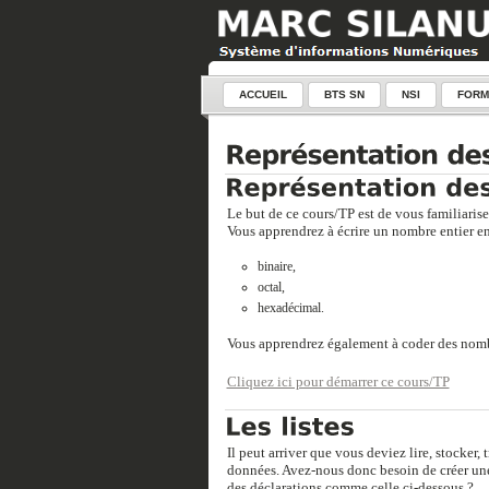
ACCUEIL
BTS SN
NSI
FORM
Le but de ce cours/TP est de vous familiarise
Vous apprendrez à écrire un nombre entier en
binaire,
octal,
hexadécimal.
Vous apprendrez également à coder des nombres
Cliquez ici pour démarrer ce cours/TP
Il peut arriver que vous deviez lire, stocker,
données. Avez-nous donc besoin de créer une
des déclarations comme celle ci-dessous ?