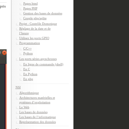
Pages html
pris
Pages PHP
Gestion des bases de données
Couple php/sqlite
Projet : Contrôle Domotique
Réglage de la date et de
l’heure
Utilisez les ports GPIO
Programmation
C/C++
Python
Les ports séries asynchrones
En ligne de commande (shell)
En C
En Python
En php
NSI
Algorithmique
Architectures matérielles et
systèmes d’exploitation
Le Web
Les bases de données
Les bases de l’informatique
Représentation des données