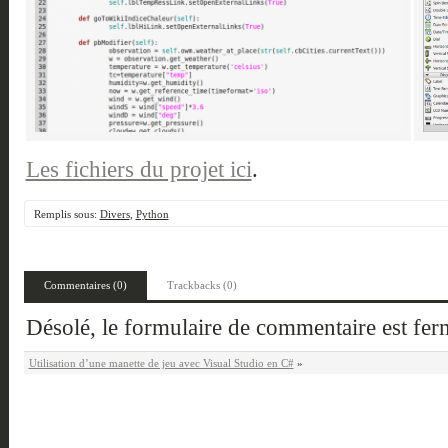
Les fichiers du projet ici
.
Remplis sous:
Divers
,
Python
Commentaires (0)
Trackbacks (0)
Désolé, le formulaire de commentaire est fe
Utilisation d’une manette de jeu avec Visual Studio en C#
»