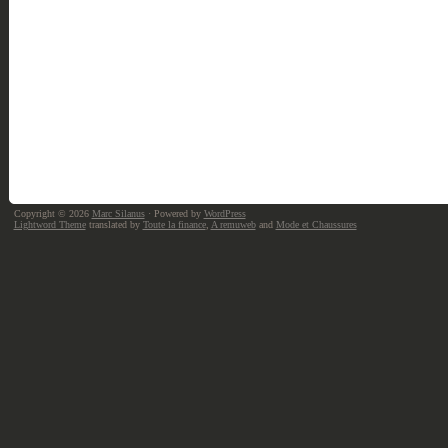
Copyright © 2026
Marc Silanus
· Powered by
WordPress
Lightword Theme
translated by
Toute la finance
,
A remuweb
and
Mode et Chaussures