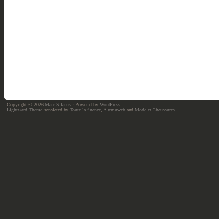
Copyright © 2026
Marc Silanus
· Powered by
WordPress
Lightword Theme
translated by
Toute la finance
,
A remuweb
and
Mode et Chaussures