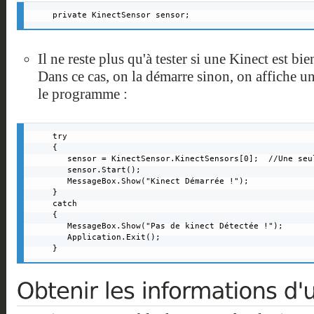
private KinectSensor sensor;
Il ne reste plus qu'à tester si une Kinect est bi
Dans ce cas, on la démarre sinon, on affiche un
le programme :
try

{

   sensor = KinectSensor.KinectSensors[0];  //Une seu
   sensor.Start();

   MessageBox.Show("Kinect Démarrée !");

}

catch

{

   MessageBox.Show("Pas de kinect Détectée !");

   Application.Exit();

}