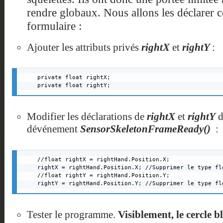
rendre globaux. Nous allons les déclarer 
formulaire :
Ajouter les attributs privés
rightX
et
rightY
:
private float rightX;

private float rightY;
Modifier les déclarations de
rightX
et
rightY
d
dévénement
SensorSkeletonFrameReady()
:
//float rightX = rightHand.Position.X;

rightX = rightHand.Position.X; //Supprimer le type flo
//float rightY = rightHand.Position.Y;

rightY = rightHand.Position.Y; //Supprimer le type fl
Tester le programme.
Visiblement, le cercle b