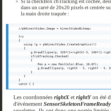
Si la checkBox cbTracking est cochée, dess
dans un carré de 20x20 pixels et centrée su
la main droite traquée :
//pbKinectVideo.Image = kinectVideoBitmap;

try

{

   using (g = pbKinectVideo.CreateGraphics())

   {

       g.DrawEllipse(p, 320*(1+rightX)-5, 240*(1-right
       if(cbTracking.Checked)

       {

           Pen p = new Pen(Color.Blue, 10.0f);

           g.DrawEllipse(p, rightX - 5, rightY - 5, 20
       }

   }

}

catch { }
Les coordonnées
rightX
et
rightY
on été d
d'événement
SensorSkeletonFrameReady
squelettes. Ils ont donc une portée limitée à