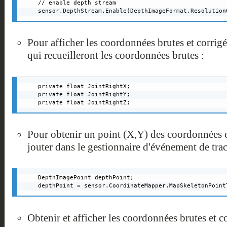
// enable depth stream

sensor.DepthStream.Enable(DepthImageFormat.Resolution
Pour afficher les coordonnées brutes et corrigée
qui recueilleront les coordonnées brutes :
private float JointRightX;

private float JointRightY;

private float JointRightZ;
Pour obtenir un point (X,Y) des coordonnées c
jouter dans le gestionnaire d'événement de trac
DepthImagePoint depthPoint;

depthPoint = sensor.CoordinateMapper.MapSkeletonPoint
Obtenir et afficher les coordonnées brutes et co