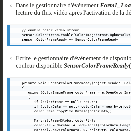
Dans le gestionnaire d'événement
Form1_Loa
lecture du flux vidéo après l'activation de la dé
// enable color video stream

sensor.ColorStream.Enable(ColorImageFormat.RgbResoluti
sensor.ColorFrameReady += SensorColorFrameReady;
Ecrire le gestionnaire d'événement de disponib
couleur disponible
SensorColorFrameReady(
private void SensorColorFrameReady(object sender, Col
{

   using (ColorImageFrame colorFrame = e.OpenColorImag
   {

      if (colorFrame == null) return;

      if (colorData == null) colorData = new byte[col
      colorFrame.CopyPixelDataTo(colorData);

      Marshal.FreeHGlobal(colorPtr);

      colorPtr = Marshal.AllocHGlobal(colorData.Length
      Marshal.Copy(colorData, 0, colorPtr, colorData.L