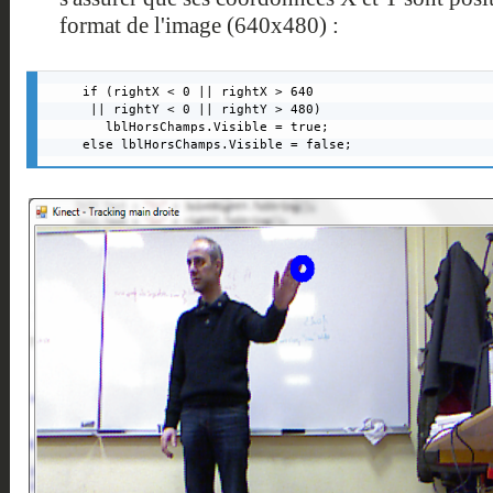
format de l'image (640x480) :
if (rightX < 0 || rightX > 640 

 || rightY < 0 || rightY > 480) 

   lblHorsChamps.Visible = true;

else lblHorsChamps.Visible = false;