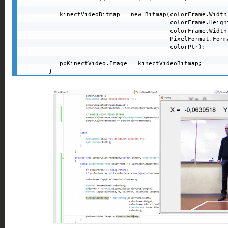
      kinectVideoBitmap = new Bitmap(colorFrame.Width,
                                     colorFrame.Height
                                     colorFrame.Width
                                     PixelFormat.Forma
                                     colorPtr);

      pbKinectVideo.Image = kinectVideoBitmap;

   }

}