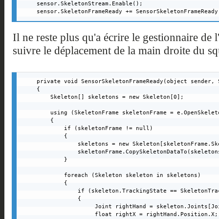
sensor.SkeletonStream.Enable();

sensor.SkeletonFrameReady += SensorSkeletonFrameReady
Il ne reste plus qu'a écrire le gestionnaire d
suivre le déplacement de la main droite du squ
private void SensorSkeletonFrameReady(object sender, 
{

    Skeleton[] skeletons = new Skeleton[0];

    using (SkeletonFrame skeletonFrame = e.OpenSkeleto
    {

        if (skeletonFrame != null)

        {

            skeletons = new Skeleton[skeletonFrame.Sk
            skeletonFrame.CopySkeletonDataTo(skeletons
        }

        foreach (Skeleton skeleton in skeletons)

        {

            if (skeleton.TrackingState == SkeletonTra
            {

                 Joint rightHand = skeleton.Joints[Jo
                 float rightX = rightHand.Position.X;
