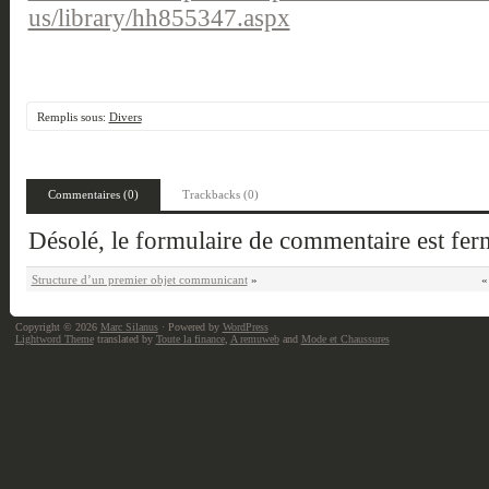
us/library/hh855347.aspx
Remplis sous:
Divers
Commentaires (0)
Trackbacks (0)
Désolé, le formulaire de commentaire est fe
Structure d’un premier objet communicant
»
Copyright © 2026
Marc Silanus
· Powered by
WordPress
Lightword Theme
translated by
Toute la finance
,
A remuweb
and
Mode et Chaussures