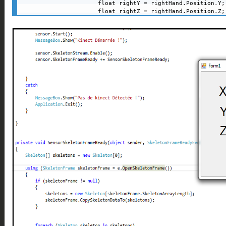
                 float rightY = rightHand.Position.Y;

                 float rightZ = rightHand.Position.Z;

                 lblX.Text = "X="+rightX.ToString();

                 lblY.Text = "Y="+rightY.ToString();

                 lblZ.Text = "Z="+rightZ.ToString();

             }

         }

    }

}