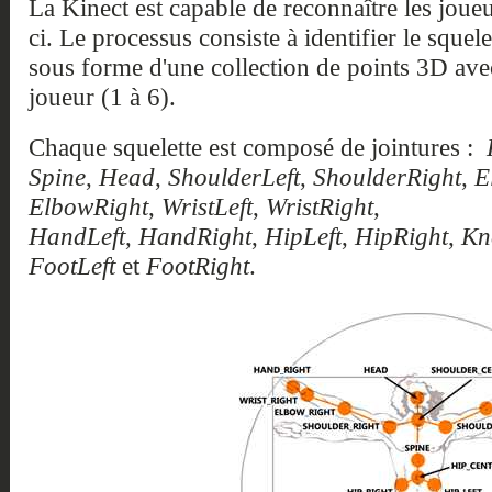
La Kinect est capable de reconnaître les joueu
ci. Le processus consiste à identifier le squel
sous forme d'une collection de points 3D avec
joueur (1 à 6).
Chaque squelette est composé de jointures :
Spine
,
Head
,
ShoulderLeft
,
ShoulderRight
,
E
ElbowRight
,
WristLeft
,
WristRight
,
HandLeft
,
HandRight
,
HipLeft
,
HipRight
,
Kn
FootLeft
et
FootRight
.