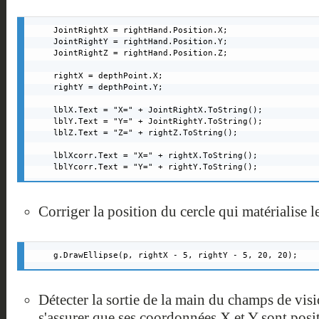
JointRightX = rightHand.Position.X;

JointRightY = rightHand.Position.Y;

JointRightZ = rightHand.Position.Z;

rightX = depthPoint.X;

rightY = depthPoint.Y;

lblX.Text = "X=" + JointRightX.ToString();

lblY.Text = "Y=" + JointRightY.ToString();

lblZ.Text = "Z=" + rightZ.ToString();

lblXcorr.Text = "X=" + rightX.ToString();

lblYcorr.Text = "Y=" + rightY.ToString();
Corriger la position du cercle qui matérialise le
g.DrawEllipse(p, rightX - 5, rightY - 5, 20, 20);
Détecter la sortie de la main du champs de visi
s'assurer que ses coordonnées X et Y sont posit