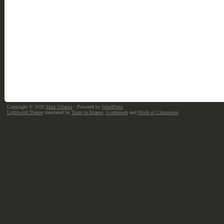
Copyright © 2026
Marc Silanus
· Powered by
WordPress
Lightword Theme
translated by
Toute la finance
,
A remuweb
and
Mode et Chaussures