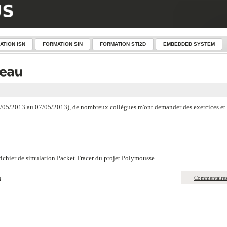
ATION ISN
FORMATION SIN
FORMATION STI2D
EMBEDDED SYSTEM
02/05/2013 au 07/05/2013), de nombreux collègues m'ont demander des exercices et
fichier de simulation Packet Tracer du projet Polymousse.
u
Commentaire