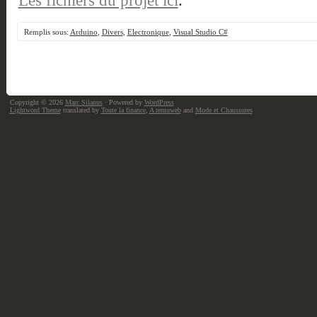
Remplis sous:
Arduino
,
Divers
,
Electronique
,
Visual Studio C#
Copyright © 2026
Marc Silanus
· Powered by
WordPress
Lightword Theme
translated by
Toute la finance
,
A remuweb
and
Mode et Chaussures