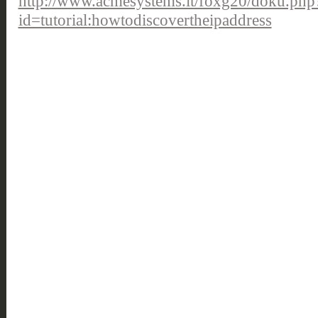
http://www.acmesystems.it/foxg20/doku.php
id=tutorial:howtodiscovertheipaddress