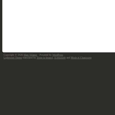
Copyright © 2026
Marc Silanus
· Powered by
WordPress
Lightword Theme
translated by
Toute la finance
,
A remuweb
and
Mode et Chaussures