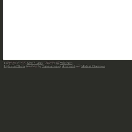
Copyright © 2026
Marc Silanus
· Powered by
WordPress
Lightword Theme
translated by
Toute la finance
,
A remuweb
and
Mode et Chaussures