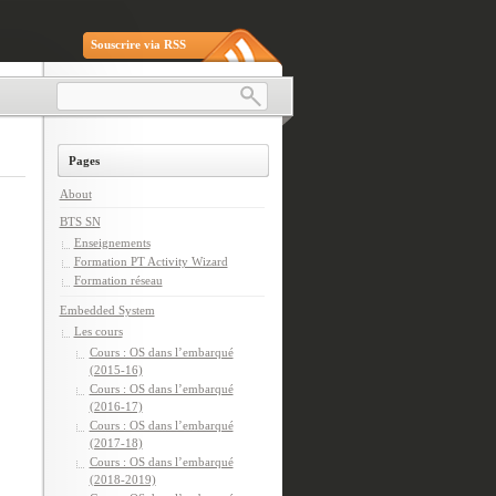
Souscrire via RSS
Pages
About
BTS SN
Enseignements
Formation PT Activity Wizard
Formation réseau
Embedded System
Les cours
Cours : OS dans l’embarqué
(2015-16)
Cours : OS dans l’embarqué
(2016-17)
Cours : OS dans l’embarqué
(2017-18)
Cours : OS dans l’embarqué
(2018-2019)