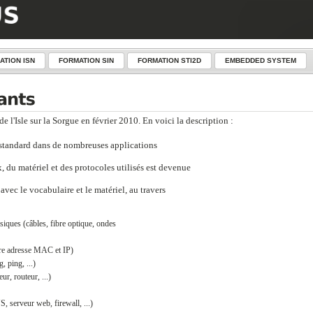
ATION ISN
FORMATION SIN
FORMATION STI2D
EMBEDDED SYSTEM
e l'Isle sur la Sorgue en février 2010. En voici la description :
standard dans de nombreuses applications
, du matériel et des protocoles utilisés est devenue
avec le vocabulaire et le matériel, au travers
siques (câbles, fibre optique, ondes
tre adresse MAC et IP)
 ping, ...)
r, routeur, ...)
 serveur web, firewall, ...)