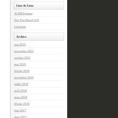
Liste de Liens
ACMESystems
Doc Fox Board G20
Lextronic
Archive
mai 2025
novembre 2022
octobre 2021
mai 2020
février 2020
novembre 2019
juillet 2018
avril 2018
mars 2018
février 2018
juin 2017
mars 2017