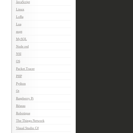
JavaScript
Linux
LoRa
Lua
mqtt
MySQL
Node red
NSI
OS
Packet Tracer
PHP
Python
Qt
Raspberry Pi
Réseau
Robotique
The Things Network
Visual Studio C#