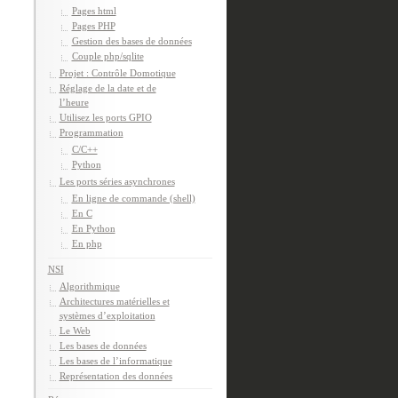
Pages html
Pages PHP
Gestion des bases de données
Couple php/sqlite
Projet : Contrôle Domotique
Réglage de la date et de
l’heure
Utilisez les ports GPIO
Programmation
C/C++
Python
Les ports séries asynchrones
En ligne de commande (shell)
En C
En Python
En php
NSI
Algorithmique
Architectures matérielles et
systèmes d’exploitation
Le Web
Les bases de données
Les bases de l’informatique
Représentation des données