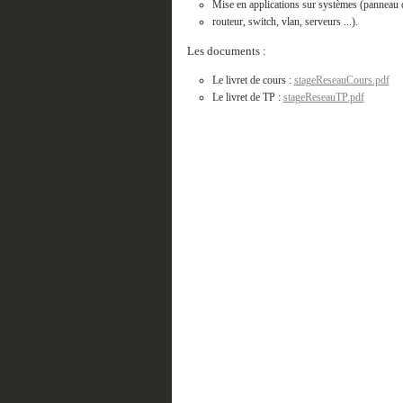
Mise en applications sur systèmes (panneau d'
routeur, switch, vlan, serveurs ...).
Les documents :
Le livret de cours :
stageReseauCours.pdf
Le livret de TP :
stageReseauTP.pdf