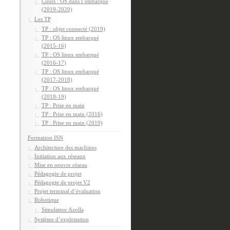
Cours : OS dans l’embarqué
(2019-2020)
Les TP
TP : objet connecté (2019)
TP : OS linux embarqué
(2015-16)
TP : OS linux embarqué
(2016-17)
TP : OS linux embarqué
(2017-2018)
TP : OS linux embarqué
(2018-19)
TP : Prise en main
TP : Prise en main (2016)
TP : Prise en main (2019)
Formation ISN
Architecture des machines
Initiation aux réseaux
Mise en oeuvre réseau
Pédagogie de projet
Pédagogie de projet V2
Projet terminal d’évaluation
Robotique
Simulateur Azolla
Système d’exploitation