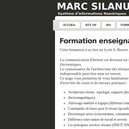
ACCUEIL
BTS SN
NSI
FORM
Cette formation à eu lieu au lycée A. Benoit d
La communication Ethernet est devenue un 
électroniques.
La connaissance de l'architecture des réseaux
indispensable pour leur mise en oeuvre.
Ce stage vous permettra de vous familiariser 
d'activités de cours et de travaux pratiques :
Architecture réseau : topologie, supports phy
électromagnétiques).
Adressage matériel et logique (différence en
Commandes de bases pour le réseau (ipconfig,
Electronique active (concentrateur, commutateu
Différence entre station de travail et serveur.
Les principaux services réseaux (DHCP, DNS,