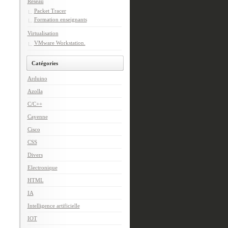
Réseau
Packet Tracer
Formation enseignants
Virtualisation
VMware Workstation.
Catégories
Arduino
Azolla
C/C++
Cayenne
Cisco
CSS
Divers
Electronique
HTML
IA
Intelligence artificielle
IOT