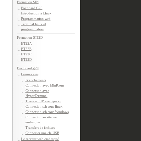
Formation SIN
Foxboard G20
Introduction à Linux
Programmation web
Terminal linux et
programmation
Formation STI2D
ET22A
ET22B
ET22C
ET22D
Fox board g20
Connexions
Branchements
Connexion avec MiniCom
Connexion avec
HyperTerminal
Trouver l’IP avec ipscan
Connexion ssh sous linux
Connexion ssh sous Windows
Connexion au site web
embarqué
Transfert de fichiers
Connecter une clé USB
Le serveur web embarqué