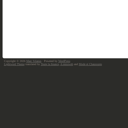
Copyright © 2026
Marc Silanus
· Powered by
WordPress
Lightword Theme
translated by
Toute la finance
,
A remuweb
and
Mode et Chaussures