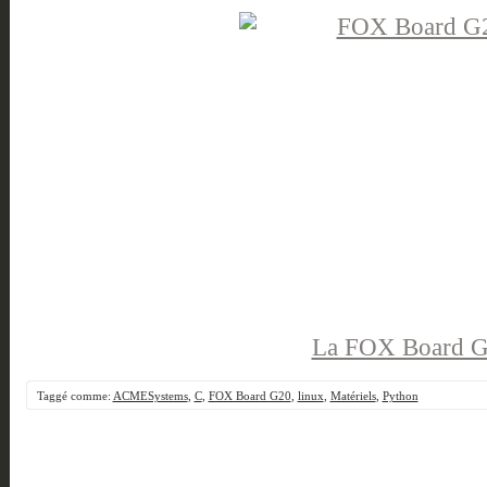
La FOX Board 
Taggé comme:
ACMESystems
,
C
,
FOX Board G20
,
linux
,
Matériels
,
Python