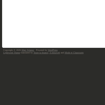
Copyright © 2026
Marc Silanus
· Powered by
WordPress
Lightword Theme
translated by
Toute la finance
,
A remuweb
and
Mode et Chaussures