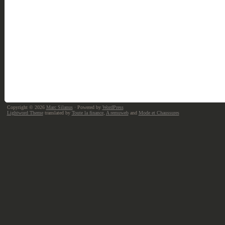
Copyright © 2026
Marc Silanus
· Powered by
WordPress
Lightword Theme
translated by
Toute la finance
,
A remuweb
and
Mode et Chaussures