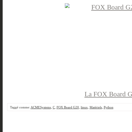
La FOX Board 
Taggé comme:
ACMESystems
,
C
,
FOX Board G20
,
linux
,
Matériels
,
Python