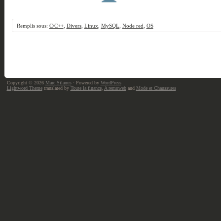
Remplis sous:
C/C++
,
Divers
,
Linux
,
MySQL
,
Node red
,
OS
Copyright © 2026
Marc Silanus
· Powered by
WordPress
Lightword Theme
translated by
Toute la finance
,
A remuweb
and
Mode et Chaussures