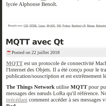
lycée Alphonse Benoît.
Remplis sous:
CSS
,
HTML
,
Linux
,
MySQL
,
NSI
,
Python
,
Raspberry Pi
,
Réseau
,
Robotiq
Posted on 22 juillet 2018
MQTT
est un protocole de connectivité Ma
l'Internet des Objets. Il a été conçu pour le 
publication/souscription et est extrêmement l
The Things Network
utilise
MQTT
pour publ
messages des nœuds LoRa qu'il référence. Nou
précédant
comment accéder à ses messages v
Red
.