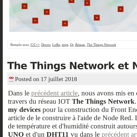
Remplis sous:
C/C++
,
Divers
,
LoRa
,
mqtt
,
Qt
,
Réseau
,
The Things Network
Posted on 17 juillet 2018
Dans le
précédent article
, nous avons mis en
travers du réseau IOT
The Things Network
my devices
pour la construction du Front En
article de le construire à l'aide de Node Red. 
de température et d'humidité construit autour
UNO
et d'un
DHT11
vu dans le
précédent art