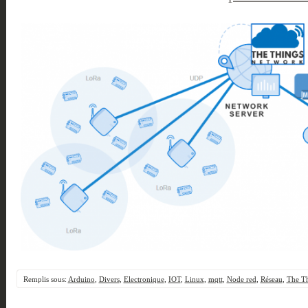
Remplis sous:
Arduino
,
Divers
,
Electronique
,
IOT
,
Linux
,
mqtt
,
Node red
,
Réseau
,
The T